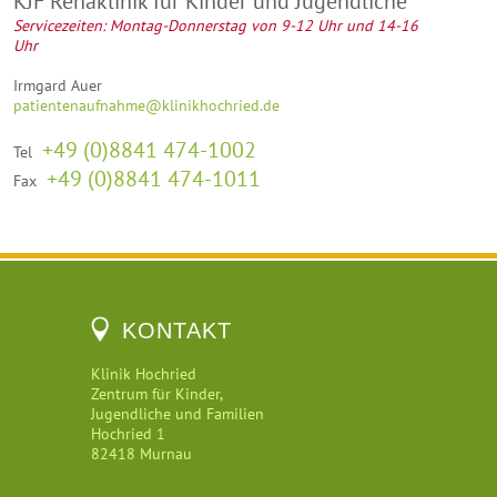
KJF Rehaklinik für Kinder und Jugendliche
Servicezeiten: Montag-Donnerstag von 9-12 Uhr und 14-16
Uhr
Irmgard Auer
patientenaufnahme@klinikhochried.de
+49 (0)8841 474-1002
Tel
+49 (0)8841 474-1011
Fax
KONTAKT
Klinik Hochried
Zentrum für Kinder,
Jugendliche und Familien
Hochried 1
82418 Murnau