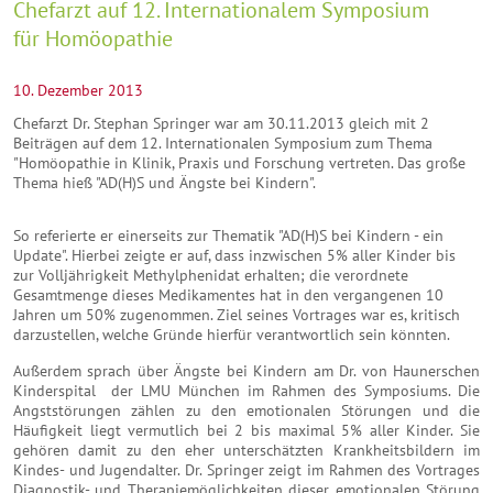
Chefarzt auf 12. Internationalem Symposium
für Homöopathie
10. Dezember 2013
Chefarzt Dr. Stephan Springer war am 30.11.2013 gleich mit 2
Beiträgen auf dem 12. Internationalen Symposium zum Thema
"Homöopathie in Klinik, Praxis und Forschung vertreten. Das große
Thema hieß "AD(H)S und Ängste bei Kindern".
So referierte er einerseits zur Thematik "AD(H)S bei Kindern - ein
Update". Hierbei zeigte er auf, dass inzwischen 5% aller Kinder bis
zur Volljährigkeit Methylphenidat erhalten; die verordnete
Gesamtmenge dieses Medikamentes hat in den vergangenen 10
Jahren um 50% zugenommen. Ziel seines Vortrages war es, kritisch
darzustellen, welche Gründe hierfür verantwortlich sein könnten.
Außerdem sprach über Ängste bei Kindern am Dr. von Haunerschen
Kinderspital der LMU München im Rahmen des Symposiums. Die
Angststörungen zählen zu den emotionalen Störungen und die
Häufigkeit liegt vermutlich bei 2 bis maximal 5% aller Kinder. Sie
gehören damit zu den eher unterschätzten Krankheitsbildern im
Kindes- und Jugendalter. Dr. Springer zeigt im Rahmen des Vortrages
Diagnostik- und Therapiemöglichkeiten dieser emotionalen Störung