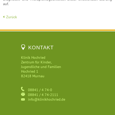
auf.
Zurück
KONTAKT
Klinik Hochried
Zentrum für Kinder,
Jugendliche und Familien
Hochried 1
82418 Murnau
08841 / 4 74-0
08841 / 4 74-2111
info@klinikhochried.de